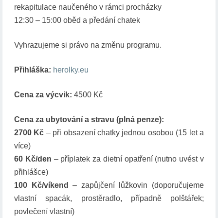
rekapitulace naučeného v rámci procházky
12:30 – 15:00 oběd a předání chatek
Vyhrazujeme si právo na změnu programu.
Přihláška:
herolky.eu
Cena za výcvik:
4500 Kč
Cena za ubytování a stravu (plná penze):
2700 Kč
– při obsazení chatky jednou osobou (15 let a
více)
60 Kč/den
– příplatek za dietní opatření (nutno uvést v
přihlášce)
100 Kč/víkend
– zapůjčení lůžkovin (doporučujeme
vlastní spacák, prostěradlo, případně polštářek;
povlečení vlastní)