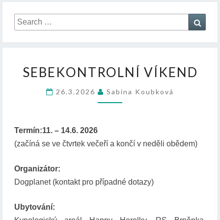
Search
Sear
for:
S
SEBEKONTROLNÍ VÍKEND
E
B
26.3.2026
Sabina Koubková
E
K
O
N
Termín:11. – 14.6. 2026
T
(začíná se ve čtvrtek večeří a končí v neděli obědem)
R
O
Organizátor:
L
N
Dogplanet (kontakt pro případné dotazy)
Í
V
Ubytování:
Í