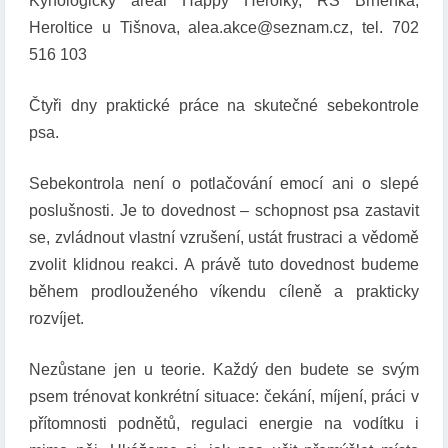
Kynologický areál Happy Herolky, RS Brněnka,
K
Heroltice u Tišnova, alea.akce@seznam.cz, tel. 702
E
N
516 103
D
Čtyři dny praktické práce na skutečné sebekontrole
psa.
Sebekontrola není o potlačování emocí ani o slepé
poslušnosti. Je to dovednost – schopnost psa zastavit
se, zvládnout vlastní vzrušení, ustát frustraci a vědomě
zvolit klidnou reakci. A právě tuto dovednost budeme
během prodlouženého víkendu cíleně a prakticky
rozvíjet.
Nezůstane jen u teorie. Každý den budete se svým
psem trénovat konkrétní situace: čekání, míjení, práci v
přítomnosti podnětů, regulaci energie na vodítku i