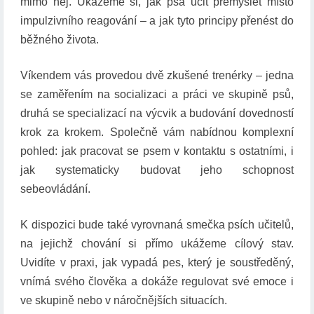
mimo něj. Ukážeme si, jak psa učit přemýšlet místo
impulzivního reagování – a jak tyto principy přenést do
běžného života.
Víkendem vás provedou dvě zkušené trenérky – jedna
se zaměřením na socializaci a práci ve skupině psů,
druhá se specializací na výcvik a budování dovedností
krok za krokem. Společně vám nabídnou komplexní
pohled: jak pracovat se psem v kontaktu s ostatními, i
jak systematicky budovat jeho schopnost
sebeovládání.
K dispozici bude také vyrovnaná smečka psích učitelů,
na jejichž chování si přímo ukážeme cílový stav.
Uvidíte v praxi, jak vypadá pes, který je soustředěný,
vnímá svého člověka a dokáže regulovat své emoce i
ve skupině nebo v náročnějších situacích.