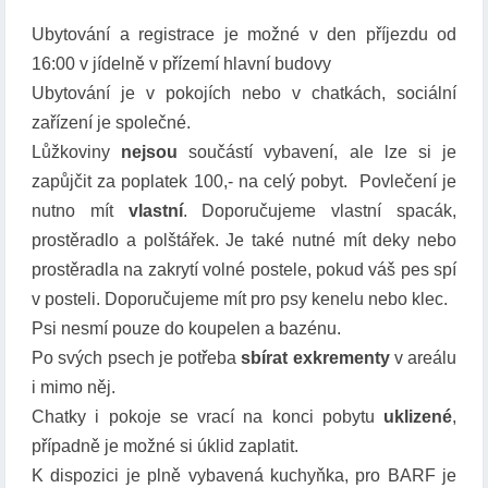
Ubytování a registrace je možné v den příjezdu od
16:00 v jídelně v přízemí hlavní budovy
Ubytování je v pokojích nebo v chatkách, sociální
zařízení je společné.
Lůžkoviny
nejsou
součástí vybavení, ale lze si je
zapůjčit za poplatek 100,- na celý pobyt. Povlečení je
nutno mít
vlastní
. Doporučujeme vlastní spacák,
prostěradlo a polštářek. Je také nutné mít deky nebo
prostěradla na zakrytí volné postele, pokud váš pes spí
v posteli. Doporučujeme mít pro psy kenelu nebo klec.
Psi nesmí pouze do koupelen a bazénu.
Po svých psech je potřeba
sbírat exkrementy
v areálu
i mimo něj.
Chatky i pokoje se vrací na konci pobytu
uklizené
,
případně je možné si úklid zaplatit.
K dispozici je plně vybavená kuchyňka, pro BARF je