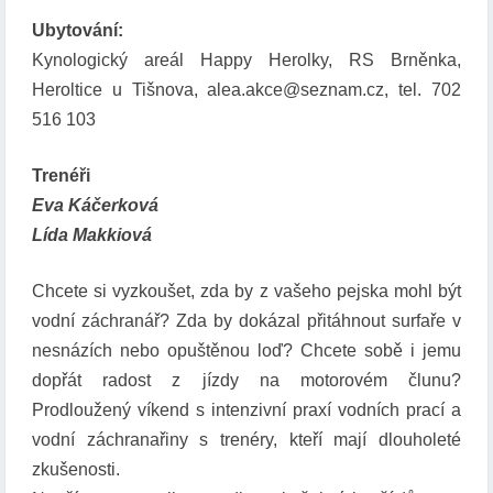
N
Ubytování:
A
Kynologický areál Happy Herolky, RS Brněnka,
Heroltice u Tišnova, alea.akce@seznam.cz, tel. 702
516 103
Trenéři
Eva Káčerková
Lída Makkiová
Chcete si vyzkoušet, zda by z vašeho pejska mohl být
vodní záchranář? Zda by dokázal přitáhnout surfaře v
nesnázích nebo opuštěnou loď? Chcete sobě i jemu
dopřát radost z jízdy na motorovém člunu?
Prodloužený víkend s intenzivní praxí vodních prací a
vodní záchranařiny s trenéry, kteří mají dlouholeté
zkušenosti.