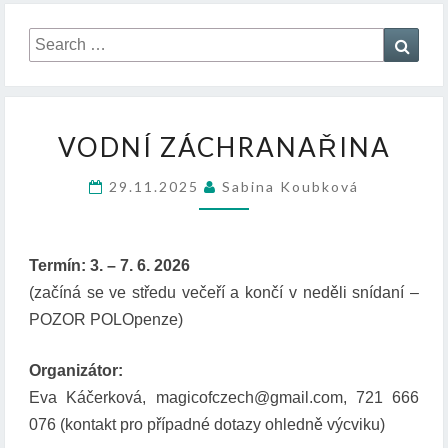
Search
Sear
for:
V
VODNÍ ZÁCHRANAŘINA
O
D
29.11.2025
Sabina Koubková
N
Í
Z
Á
Termín: 3. – 7. 6. 2026
C
(začíná se ve středu večeří a končí v neděli snídaní –
H
POZOR POLOpenze)
R
A
N
Organizátor:
A
Eva Káčerková, magicofczech@gmail.com, 721 666
Ř
076 (kontakt pro případné dotazy ohledně výcviku)
I