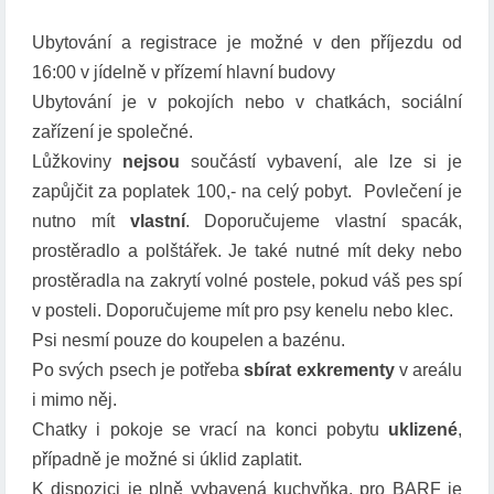
Ubytování a registrace je možné v den příjezdu od
16:00 v jídelně v přízemí hlavní budovy
Ubytování je v pokojích nebo v chatkách, sociální
zařízení je společné.
Lůžkoviny
nejsou
součástí vybavení, ale lze si je
zapůjčit za poplatek 100,- na celý pobyt. Povlečení je
nutno mít
vlastní
. Doporučujeme vlastní spacák,
prostěradlo a polštářek. Je také nutné mít deky nebo
prostěradla na zakrytí volné postele, pokud váš pes spí
v posteli. Doporučujeme mít pro psy kenelu nebo klec.
Psi nesmí pouze do koupelen a bazénu.
Po svých psech je potřeba
sbírat exkrementy
v areálu
i mimo něj.
Chatky i pokoje se vrací na konci pobytu
uklizené
,
případně je možné si úklid zaplatit.
K dispozici je plně vybavená kuchyňka, pro BARF je