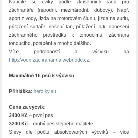
Naučíte se cviky podle zkušebních řádů pro
záchranáře (národní, mezinárodní, klubový). Např.
aport z vody, jízda na motorovém člunu, jízda na surfu,
přitažení surfaře, nošení lan, přitažení lodi, donesení
záchranného prostředku k tonoucímu, záchrana
tonoucího, potápění a mnoho dalšího.
Více podrobností o výcviku na
http://vodnizachranarina.webnode.cz
.
Maximálně 16 psů k výcviku
Přihláška:
herolky.eu
Cena za výcvik:
3400 Kč
– první pes
3200 Kč
– druhý pes stejného majitele
Slevy dle počtu absolvovaných výcviků – více