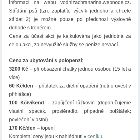
informací na webu vodnizachranarina.webnode.cz.
Střídání psů (tzn. zaplatíte výcvik jednoho a chcete
střídat 2) je možné pouze po předchozí výslovné
dohodě s trenérem.
Cena za účast akci je kalkulována jako jednotná za
celou akci, za nevyužité služby se peníze nevrací.
Cena za ubytování s polopenzí:
3200 Kč
– při obsazení chatky jednou osobou (15 let a
více)
60 Kč/den
– příplatek za dietní opatření (nutno uvést v
přihlášce)
100 Kč/víkend
– zapůjčení lůžkovin (doporučujeme
vlastní spacák, prostěradlo, případně polštářek;
povlečení vlastní)
170 Kč/den
– topení
Kompletní ceny jsou k nahlédnutí v
ceníku
.