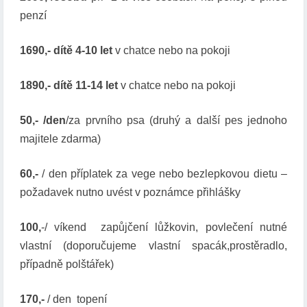
A
penzí
M
O
1690,- dítě 4-10 let
v chatce nebo na pokoji
N
I
1890,- dítě 11-14 let
v chatce nebo na pokoji
K
O
U
50,- /den
/za prvního psa (druhý a další pes jednoho
majitele zdarma)
60,-
/ den příplatek za vege nebo bezlepkovou dietu –
požadavek nutno uvést v poznámce přihlášky
100,
-/ víkend zapůjčení lůžkovin, povlečení nutné
vlastní (doporučujeme vlastní spacák,prostěradlo,
případně polštářek)
170,-
/ den topení