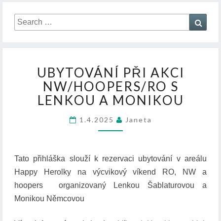
Search
Sear
for:
U
UBYTOVÁNÍ PŘI AKCI
B
NW/HOOPERS/RO S
Y
T
LENKOU A MONIKOU
O
V
1.4.2025
Janeta
Á
N
Í
Tato přihláška slouží k rezervaci ubytování v areálu
P
Ř
Happy Herolky na výcvikový víkend RO, NW a
I
hoopers organizovaný Lenkou Šablaturovou a
A
Monikou Němcovou
K
C