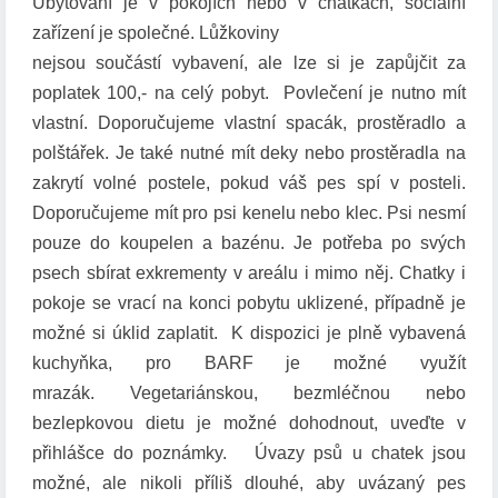
Ubytování je v pokojích nebo v chatkách, sociální
zařízení je společné. Lůžkoviny
nejsou součástí vybavení, ale lze si je zapůjčit za
poplatek 100,- na celý pobyt. Povlečení je nutno mít
vlastní. Doporučujeme vlastní spacák, prostěradlo a
polštářek. Je také nutné mít deky nebo prostěradla na
zakrytí volné postele, pokud váš pes spí v posteli.
Doporučujeme mít pro psi kenelu nebo klec. Psi nesmí
pouze do koupelen a bazénu. Je potřeba po svých
psech sbírat exkrementy v areálu i mimo něj. Chatky i
pokoje se vrací na konci pobytu uklizené, případně je
možné si úklid zaplatit. K dispozici je plně vybavená
kuchyňka, pro BARF je možné využít
mrazák. Vegetariánskou, bezmléčnou nebo
bezlepkovou dietu je možné dohodnout, uveďte v
přihlášce do poznámky. Úvazy psů u chatek jsou
možné, ale nikoli příliš dlouhé, aby uvázaný pes