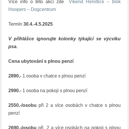
Více info o této akci zde
I
Víkend Heroltice – blok
N
Hoopers – Dogcentrum
W
/
Termín
30.4.-4.5.2025
H
O
V přihlášce ignorujte kolonky týkající se výcviku
O
P
psa.
E
R
Cena ubytování s plnou penzí
S
/
2890,-
1 osoba v chatce s plnou penzí
R
O
S
2990.-
1 osoba na pokoji s plnou penzí
L
E
2550,-/osobu
při 2 a více osobách v chatce s plnou
N
penzí
K
O
2690,-/osobu
při 2 a více osobách na pokoji s plnou
U