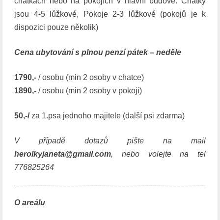
chatkách nebo na pokojích v hlavní budově. Chatky
I
Ž
jsou 4-5 lůžkové, Pokoje 2-3 lůžkové (pokojů je k
L
dispozici pouze několik)
U
T
Cena ubytování s plnou penzí pátek – neděle
Ý
T
1790,-
/ osobu (min 2 osoby v chatce)
U
R
1890,-
/ osobu (min 2 osoby v pokoji)
N
A
50,-/
za 1.psa jednoho majitele (další psi zdarma)
J
(
V případě dotazů pište na mail
F
herolkyjaneta@gmail.com
L
, nebo volejte na tel
Y
776825264
B
A
L
O areálu
L
)