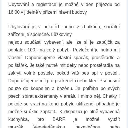
Ubytování a registrace je možné v den příjezdu od
16:00 v jídelně v přízemí hlavní budovy
Ubytování je v pokojích nebo v chatkách, sociální
zařízení je společné. Lůžkoviny
nejsou součástí vybavení, ale lze si je zapůjčit za
poplatek 100,- na celý pobyt. Povlečení je nutno mít
vlastní. Doporučujeme vlastní spacák, prostěradlo a
polštářek. Je také nutné mít deky nebo prostěradla na
zakrytí volné postele, pokud váš pes spí v posteli.
Doporučujeme mít pro psi kenelu nebo klec. Psi nesmí
pouze do koupelen a bazénu. Je potřeba po svých
psech sbírat exkrementy v areálu i mimo něj. Chatky i
pokoje se vrací na konci pobytu uklizené, případně je
možné si úklid zaplatit. K dispozici je plně vybavená
kuchyňka, pro BARF je možné využít
mrazák. Vegetariánskou, bezmléčnou nebo