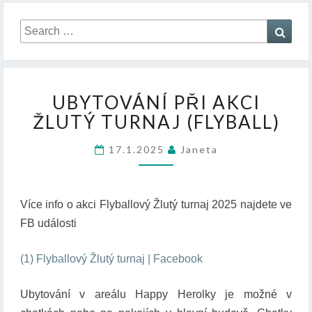
Search
Sear
for:
U
UBYTOVÁNÍ PŘI AKCI
B
ŽLUTÝ TURNAJ (FLYBALL)
Y
T
O
17.1.2025
Janeta
V
Á
N
Více info o akci Flyballový Žlutý turnaj 2025 najdete ve
Í
FB události
P
Ř
I
(1) Flyballový Žlutý turnaj | Facebook
A
K
Ubytování v areálu Happy Herolky je možné v
C