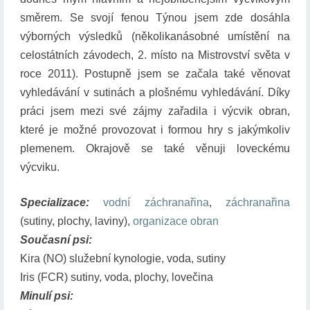
směrem. Se svojí fenou Týnou jsem zde dosáhla
výborných výsledků (několikanásobné umístění na
celostátních závodech, 2. místo na Mistrovství světa v
roce 2011). Postupně jsem se začala také věnovat
vyhledávání v sutinách a plošnému vyhledávání. Díky
práci jsem mezi své zájmy zařadila i výcvik obran,
které je možné provozovat i formou hry s jakýmkoliv
plemenem. Okrajově se také věnuji loveckému
výcviku.
Specializace:
vodní záchranařina
,
záchranařina
(sutiny, plochy, laviny),
organizace obran
Současní psi:
Kira (NO) služební kynologie, voda, sutiny
Iris (FCR) sutiny, voda, plochy, lovečina
Minulí psi: