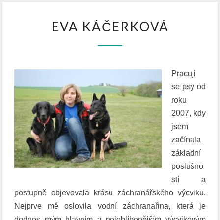
E
EVA KÁČERKOVÁ
V
A
K
Á
Č
Pracuji
E
se psy od
R
roku
K
O
2007, kdy
V
jsem
Á
začínala
základní
poslušno
stí a
postupně objevovala krásu záchranářského výcviku.
Nejprve mě oslovila vodní záchranařina, která je
dodnes mým hlavním a nejoblíbenějším výcvikovým